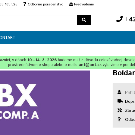
08 105 526
Odborné poradenstvo
Predvedenie
+42
ONTAKT
azníci, v dňoch
10.–14. 8. 2026
budeme mať z dôvodu celozávodnej dovol
prostredníctvom e-shopu alebo e-mailu
ant@ant.sk
vybavíme v ponde
Boldan
Prihl
Dopr
Záruč
Odbo