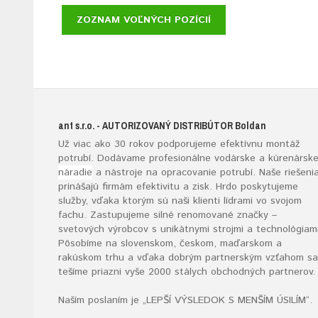
ZOZNAM VOĽNÝCH POZÍCIÍ
ant s.r.o.
- AUTORIZOVANÝ DISTRIBÚTOR B
oldan
Už viac ako 30 rokov podporujeme efektívnu montáž
potrubí. Dodávame profesionálne vodárske a kúrenársk
náradie
a nástroje na opracovanie potrubí. Naše riešeni
prinášajú firmám efektivitu a zisk. Hrdo poskytujeme
služby, vďaka ktorým sú naši klienti lídrami vo svojom
fachu. Zastupujeme silné renomované značky –
svetových výrobcov s unikátnymi strojmi a technológiami
Pôsobíme na slovenskom, českom, maďarskom a
rakúskom trhu a vďaka dobrým partnerským vzťahom sa
tešíme priazni vyše 2000 stálych obchodných partnerov.
Naším poslaním je „LEPŠÍ VÝSLEDOK S MENŠÍM ÚSILÍM“
.