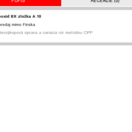
POPIS
RECENZIE (0)
oxid BX zložka A 10
predaj mimo Fínska.
Bezvýkopová oprava a sanácia rúr metódou CIPP