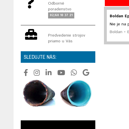
Odborné
poradenstvo
02/60 10 37 21
Boldan Ep
Nie je na 
Boldan • 
Predvedenie strojov
priamo u Vás
SLEDUJTE NÁS: