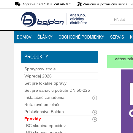
€
Doprava nad 150 € ZADARMO
Záručný a pozáručný servis 09
strojov
DOMOV
ČLÁNKY
OBCHODNÉ PODMIENKY
SERVIS
K
PRODUKTY
Vážení zák
Spraypoxy stroje
Výpredaj 2026
Set pre lokálne opravy
Set pre sanáciu potrubí DN 50-225
Inštalačné zariadenia
Reťazové omielače
Príslušenstvo Boldan
Epoxidy
BC skupina epoxidov
BD skupina epoxidov