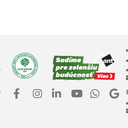
e
a
.