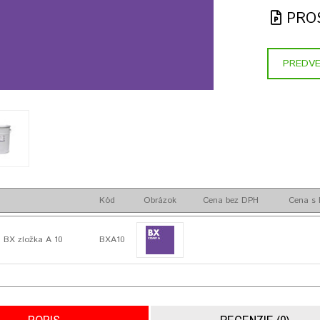
PRO
PREDVE
Kód
Obrázok
Cena bez DPH
Cena s
 BX zložka A 10
BXA10