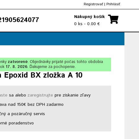
Registrovať
|
Prihlásiť
Nákupný košík
1905624077
0 ks - 0.00 €
enky
zatvorené
. Objednávky prijaté počas tohto obdobia
lok
17. 8. 2026
. Ďakujeme za pochopenie.
 Epoxid BX zložka A 10
áste
sa alebo
zaregistrujte
pre získanie zľavy
ava nad 150€ bez DPH zadarmo
ný a pozáručný servis
rné poradenstvo