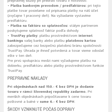
prepravnej služby pri prebratí tovaru v hotovosti.
• Platba bankovým prevodom / predfaktúrou:
pri tejto
platbe tovar posielame od pripísania platby na náš účet
(zvyčajne 1 pracovný deň). Na vyžiadanie vystavíme
predfaktúru.
• Platba na faktúru so splatnosťou:
stálym partnerom
poskytujeme splatnosť faktúr podľa dohody.
• TrustPay platby:
platbu prostredníctvom
internet
bankingu
vašej banky alebo platbu
platobnou kartou
zabezpečujeme cez bezpečnú platobnú bránu spoločnosti
TrustPay. Úhrada je ihneď potvrdená a tovar vieme odoslať
ešte v ten deň.
Pre prvú spoluprácu medzi nami vyžadujeme platbu na
dobierku, predfaktúru alebo platby prostredníctvom funkcie
TrustPay.
PREPRAVNÉ NÁKLADY
Pri objednávkach nad 150.- € bez DPH je dodanie
tovaru v rámci Slovenskej republiky zadarmo.
Pri
menších objednávkach pripočítavame k cene tovaru
poštovné a balné v
sume 6.- € bez DPH
.
ŠKODY VZNIKNUTÉ POČAS DOPRAVY