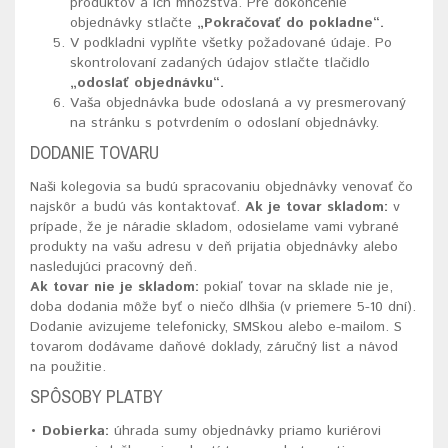
produktov a ich množstva. Pre dokončenie
objednávky stlačte
„Pokračovať do pokladne“.
V podkladni vyplňte všetky požadované údaje. Po
skontrolovaní zadaných údajov stlačte tlačidlo
„odoslať objednávku“.
Vaša objednávka bude odoslaná a vy presmerovaný
na stránku s potvrdením o odoslaní objednávky.
DODANIE TOVARU
Naši kolegovia sa budú spracovaniu objednávky venovať čo
najskôr a budú vás kontaktovať.
Ak je tovar skladom:
v
prípade, že je náradie skladom, odosielame vami vybrané
produkty na vašu adresu v deň prijatia objednávky alebo
nasledujúci pracovný deň.
Ak tovar nie je skladom:
pokiaľ tovar na sklade nie je,
doba dodania môže byť o niečo dlhšia (v priemere 5-10 dní).
Dodanie avizujeme telefonicky, SMSkou alebo e-mailom. S
tovarom dodávame daňové doklady, záručný list a návod
na použitie.
SPÔSOBY PLATBY
• Dobierka:
úhrada sumy objednávky priamo kuriérovi