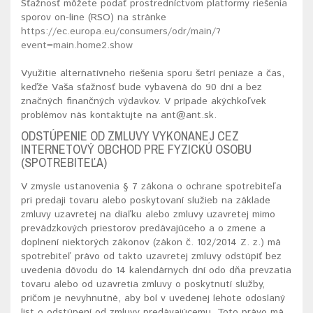
Sťažnosť môžete podať prostredníctvom platformy riešenia
sporov on-line (RSO) na stránke
https://ec.europa.eu/consumers/odr/main/?
event=main.home2.show
Využitie alternatívneho riešenia sporu šetrí peniaze a čas,
keďže Vaša sťažnosť bude vybavená do 90 dní a bez
značných finančných výdavkov. V prípade akýchkoľvek
problémov nás kontaktujte na ant@ant.sk.
ODSTÚPENIE OD ZMLUVY VYKONANEJ CEZ
INTERNETOVÝ OBCHOD PRE FYZICKÚ OSOBU
(SPOTREBITEĽA)
V zmysle ustanovenia § 7 zákona o ochrane spotrebiteľa
pri predaji tovaru alebo poskytovaní služieb na základe
zmluvy uzavretej na diaľku alebo zmluvy uzavretej mimo
prevádzkových priestorov predávajúceho a o zmene a
doplnení niektorých zákonov (zákon č. 102/2014 Z. z.) má
spotrebiteľ právo od takto uzavretej zmluvy odstúpiť bez
uvedenia dôvodu do 14 kalendárnych dní odo dňa prevzatia
tovaru alebo od uzavretia zmluvy o poskytnutí služby,
pričom je nevyhnutné, aby bol v uvedenej lehote odoslaný
list o odstúpení od zmluvy predávajúcemu. Toto právo má