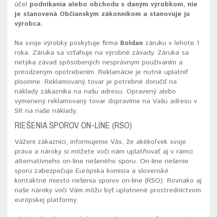
účel
podnikania alebo obchodu s daným výrobkom, nie
je stanovená Občianskym zákonníkom a stanovuje ju
výrobca.
Na svoje výrobky poskytuje firma
Boldan
záruku v lehote 1
roka. Záruka sa vzťahuje na výrobné závady. Záruka sa
netýka závad spôsobených nesprávnym používaním a
prirodzeným opotrebením. Reklamácie je nutné uplatniť
písomne. Reklamovaný tovar je potrebné doručiť na
náklady zákazníka na našu adresu. Opravený alebo
vymenený reklamovaný tovar dopravíme na Vašu adresu v
SR na naše náklady.
RIEŠENIA SPOROV ON-LINE (RSO)
Vážení zákazníci, informujeme Vás, že akékoľvek svoje
práva a nároky si môžete voči nám uplatňovať aj v rámci
alternatívneho on-line riešeného sporu. On-line riešenie
sporu zabezpečuje Európska komisia a slovenské
kontaktné miesto riešenia sporov on-line (RSO). Rovnako aj
naše nároky voči Vám môžu byť uplatnené prostredníctvom
európskej platformy.