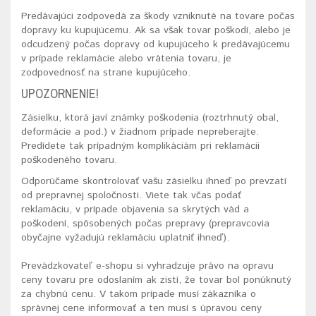
Predávajúci zodpovedá za škody vzniknuté na tovare počas
dopravy ku kupujúcemu. Ak sa však tovar poškodí, alebo je
odcudzený počas dopravy od kupujúceho k predávajúcemu
v prípade reklamácie alebo vrátenia tovaru, je
zodpovednosť na strane kupujúceho.
UPOZORNENIE!
Zásielku, ktorá javí známky poškodenia (roztrhnutý obal,
deformácie a pod.) v žiadnom prípade nepreberajte.
Predídete tak prípadným komplikáciám pri reklamácii
poškodeného tovaru.
Odporúčame skontrolovať vašu zásielku ihneď po prevzatí
od prepravnej spoločnosti. Viete tak včas podať
reklamáciu, v prípade objavenia sa skrytých vád a
poškodení, spôsobených počas prepravy (prepravcovia
obyčajne vyžadujú reklamáciu uplatniť ihneď).
Prevádzkovateľ e-shopu si vyhradzuje právo na opravu
ceny tovaru pre odoslaním ak zistí, že tovar bol ponúknutý
za chybnú cenu. V takom prípade musí zákazníka o
správnej cene informovať a ten musí s úpravou ceny