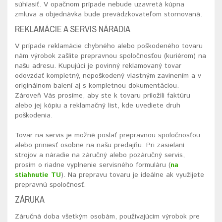
súhlasiť. V opačnom prípade nebude uzavretá kúpna
zmluva a objednávka bude prevádzkovateľom stornovaná.
REKLAMÁCIE A SERVIS NÁRADIA
V prípade reklamácie chybného alebo poškodeného tovaru
nám výrobok zašlite prepravnou spoločnosťou (kuriérom) na
našu adresu. Kupujúci je povinný reklamovaný tovar
odovzdať kompletný, nepoškodený vlastným zavinením a v
originálnom balení aj s kompletnou dokumentáciou.
Zároveň Vás prosíme, aby ste k tovaru priložili faktúru
alebo jej kópiu a reklamačný list, kde uvediete druh
poškodenia.
Tovar na servis je možné poslať prepravnou spoločnosťou
alebo priniesť osobne na našu predajňu. Pri zasielaní
strojov a náradie na záručný alebo pozáručný servis,
prosím o riadne vyplnenie servisného formuláru (
na
stiahnutie TU
). Na prepravu tovaru je ideálne ak využijete
prepravnú spoločnosť.
ZÁRUKA
Záručná doba všetkým osobám, používajúcim výrobok pre