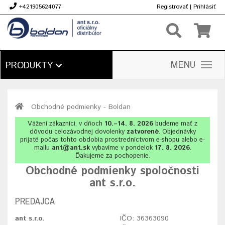
+421905624077
Registrovať
|
Prihlásiť
€
MENU
PRODUKTY
Obchodné podmienky - Boldan
Vážení zákazníci, v dňoch
10.–14. 8. 2026
budeme mať z
dôvodu celozávodnej dovolenky
zatvorené
. Objednávky
prijaté počas tohto obdobia prostredníctvom e-shopu alebo e-
mailu
ant@ant.sk
vybavíme v pondelok
17. 8. 2026
.
Ďakujeme za pochopenie.
Obchodné podmienky spoločnosti
ant s.r.o.
PREDAJCA
ant s.r.o.
IČO: 36363090