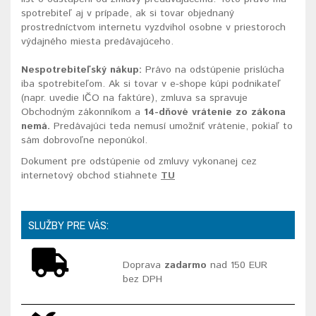
spotrebiteľ aj v prípade, ak si tovar objednaný
prostredníctvom internetu vyzdvihol osobne v priestoroch
výdajného miesta predávajúceho.
Nespotrebiteľský nákup:
Právo na odstúpenie prislúcha
iba spotrebiteľom. Ak si tovar v e-shope kúpi podnikateľ
(napr. uvedie IČO na faktúre), zmluva sa spravuje
Obchodným zákonníkom a
14-dňové vrátenie zo zákona
nemá
.
Predávajúci teda nemusí umožniť vrátenie, pokiaľ to
sám dobrovoľne neponúkol.
Dokument pre odstúpenie od zmluvy vykonanej cez
internetový obchod stiahnete
TU
SLUŽBY PRE VÁS:
Doprava
zadarmo
nad 150 EUR
bez DPH