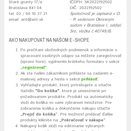
Staré grunty 17/a
IČDPH: SK2022192502
Bratislava 841 04
DIČ: 2022192502
tel: 02 / 60 10 37 21
Spoločnosť je zapísaná v O.
email: ant@ant.sk
- R vedenom Okresným
súdom v Bratislave I, oddiel
Sro, vložka č.40749/B.
AKO NAKUPOVAŤ NA NAŠOM E-SHOPE
Po prečítaní obchodných podmienok a informácie o
spracovaní osobných údajov sa môžete zaregistrovať
(vpravo hore), vyplnením krátkeho formuláru v sekcii
„registrovať“
.
Ak ste naším zákazníkom prihláste sa zadaním e-
mailovej adresy a hesla v sekcií
prihlásiť
.
Vyhľadajte produkt, ktorý potrebujete a stlačte
tlačidlo
"Do košika"
, ktoré je umiestnené pri
požadovanom produkte. Produkt sa automaticky
vloží do košíka vo vami vybranom množstve. Pre
zobrazenie košíka a dokončenie nákupu stlačte
„Prejsť do košíka“
. Pre možnosť pridávať ďalšie
produkty kliknite na
„Pokračovať v nákupe“
.
Nákupný košík slúži na editovanie vybraných