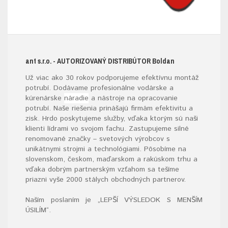
ant s.r.o.
- AUTORIZOVANÝ DISTRIBÚTOR B
oldan
Už viac ako 30 rokov podporujeme efektívnu montáž
potrubí. Dodávame profesionálne vodárske a
kúrenárske
náradie
a nástroje na opracovanie
potrubí. Naše riešenia prinášajú firmám efektivitu a
zisk. Hrdo poskytujeme služby, vďaka ktorým sú naši
klienti lídrami vo svojom fachu. Zastupujeme silné
renomované značky – svetových výrobcov s
unikátnymi strojmi a technológiami. Pôsobíme na
slovenskom, českom, maďarskom a rakúskom trhu a
vďaka dobrým partnerským vzťahom sa tešíme
priazni vyše 2000 stálych obchodných partnerov.
Naším poslaním je „LEPŠÍ VÝSLEDOK S MENŠÍM
ÚSILÍM“
.