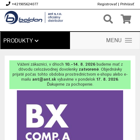
+421905624077
Registrovať
|
Prihlásiť
€
MENU
PRODUKTY
Vážení zákazníci, v dňoch
10.–14. 8. 2026
budeme mať z
dôvodu celozávodnej dovolenky
zatvorené
. Objednávky
prijaté počas tohto obdobia prostredníctvom e-shopu alebo e-
mailu
ant@ant.sk
vybavíme v pondelok
17. 8. 2026
.
Ďakujeme za pochopenie.