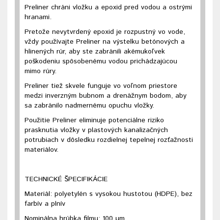
Preliner chráni vložku a epoxid pred vodou a ostrými
hranami.
Pretože nevytvrdený epoxid je rozpustný vo vode,
vždy používajte Preliner na výstelku betónových a
hlinených rúr, aby ste zabránili akémukoľvek
poškodeniu spôsobenému vodou prichádzajúcou
mimo rúry.
Preliner tiež skvele funguje vo voľnom priestore
medzi inverzným bubnom a drenážnym bodom, aby
sa zabránilo nadmernému opuchu vložky.
Použitie Preliner eliminuje potenciálne riziko
prasknutia vložky v plastových kanalizačných
potrubiach v dôsledku rozdielnej tepelnej rozťažnosti
materiálov.
TECHNICKÉ ŠPECIFIKÁCIE
Materiál: polyetylén s vysokou hustotou (HDPE), bez
farbív a plnív
Nominálna hrúbka filmu: 100 µm