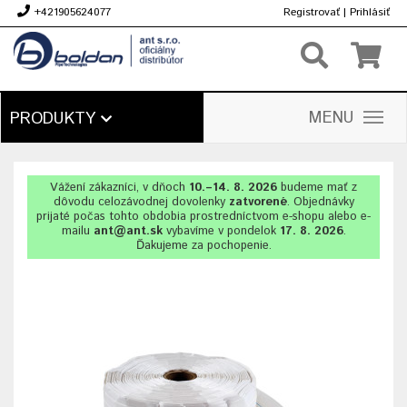
+421905624077
Registrovať
|
Prihlásiť
€
MENU
PRODUKTY
Vážení zákazníci, v dňoch
10.–14. 8. 2026
budeme mať z
dôvodu celozávodnej dovolenky
zatvorené
. Objednávky
prijaté počas tohto obdobia prostredníctvom e-shopu alebo e-
mailu
ant@ant.sk
vybavíme v pondelok
17. 8. 2026
.
Ďakujeme za pochopenie.