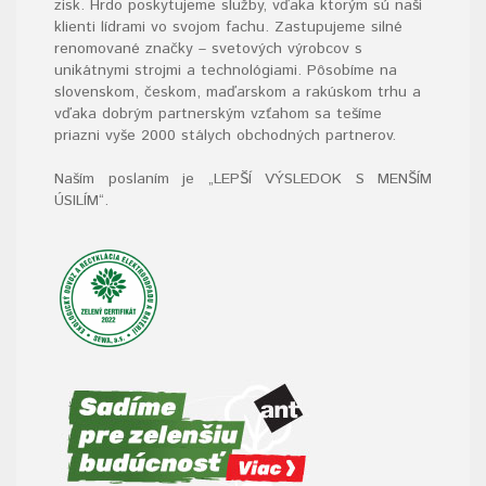
zisk. Hrdo poskytujeme služby, vďaka ktorým sú naši
klienti lídrami vo svojom fachu. Zastupujeme silné
renomované značky – svetových výrobcov s
unikátnymi strojmi a technológiami. Pôsobíme na
slovenskom, českom, maďarskom a rakúskom trhu a
vďaka dobrým partnerským vzťahom sa tešíme
priazni vyše 2000 stálych obchodných partnerov.
Naším poslaním je „LEPŠÍ VÝSLEDOK S MENŠÍM
ÚSILÍM“
.