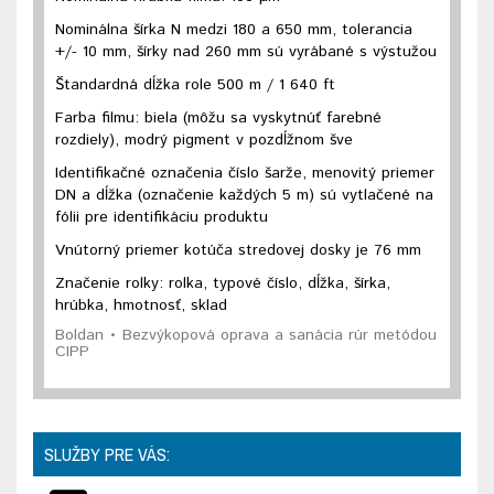
Nominálna šírka N medzi 180 a 650 mm, tolerancia
+/- 10 mm, šírky nad 260 mm sú vyrábané s výstužou
Štandardná dĺžka role 500 m / 1 640 ft
Farba filmu: biela (môžu sa vyskytnúť farebné
rozdiely), modrý pigment v pozdĺžnom šve
Identifikačné označenia číslo šarže, menovitý priemer
DN a dĺžka (označenie každých 5 m) sú vytlačené na
fólii pre identifikáciu produktu
Vnútorný priemer kotúča stredovej dosky je 76 mm
Značenie rolky: rolka, typové číslo, dĺžka, šírka,
hrúbka, hmotnosť, sklad
Boldan • Bezvýkopová oprava a sanácia rúr metódou
CIPP
SLUŽBY PRE VÁS: